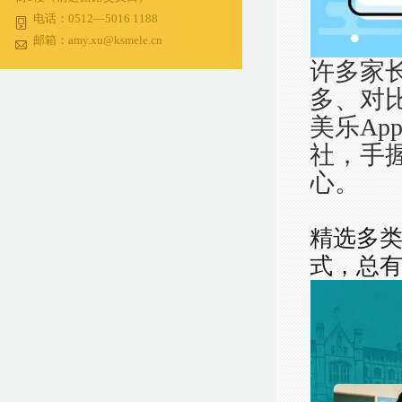
电话：0512—5016 1188
邮箱：amy.xu@ksmele.cn
许多家
多、对
美乐A
社，手
心。
精选多
式，
总