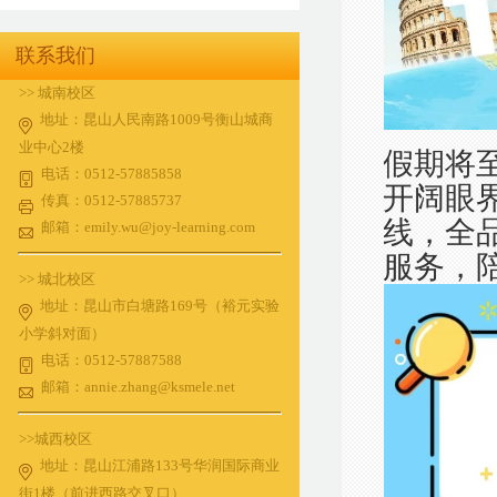
联系我们
>> 城南校区
地址：昆山人民南路1009号衡山城商
业中心2楼
假期将
电话：0512-57885858
开阔眼
传真：0512-57885737
线，全
邮箱：emily.wu@joy-learning.com
服务，
>> 城北校区
地址：昆山市白塘路169号（裕元实验
小学斜对面）
电话：0512-57887588
邮箱：annie.zhang@ksmele.net
>>城西校区
地址：昆山江浦路133号华润国际商业
街1楼（前进西路交叉口）